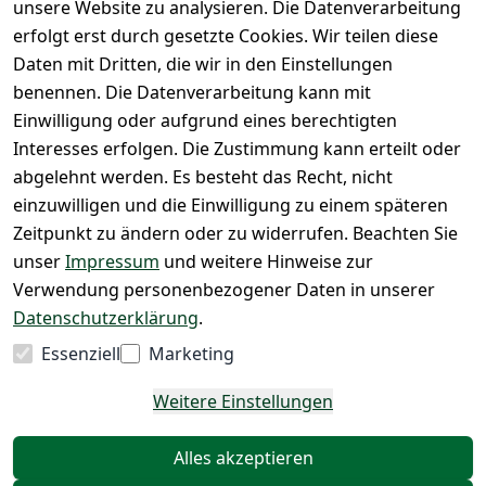
unsere Website zu analysieren. Die Datenverarbeitung
g
ng bei 
Märklin 
erfolgt erst durch gesetzte Cookies. Wir teilen diese
Abholung
Insider 
Daten mit Dritten, die wir in den Einstellungen
PayPal / 
Club
benennen. Die Datenverarbeitung kann mit
Kreditkar
Unser 
Einwilligung oder aufgrund eines berechtigten
te
Ladenges
Interesses erfolgen. Die Zustimmung kann erteilt oder
chäft
abgelehnt werden. Es besteht das Recht, nicht
Newslett
einzuwilligen und die Einwilligung zu einem späteren
eranmeld
Zeitpunkt zu ändern oder zu widerrufen. Beachten Sie
ung
unser
Impressum
und weitere Hinweise zur
Verwendung personenbezogener Daten in unserer
Datenschutzerklärung
.
Vertrag
Essenziell
Marketing
widerrufen
Weitere Einstellungen
Alles akzeptieren