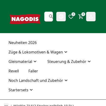
0
0
Neuheiten 2026
Züge & Lokomotiven & Wagen
Gleismaterial
Steuerung & Zubehör
Revell
Faller
Noch Landschaft und Zubehör
Startersets
Märklin 71412 Stecker gelb(Inh.10 St.)