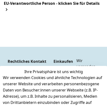
EU-Verantwortliche Person - klicken Sie für Details
Wir 
Rechtliches
Kontakt
Einkaufen
versenden  
Zahlungs
AGB
Kontakt
Ihre Privatsphäre ist uns wichtig
mit
arten
Impressum
Registrieren
Wir verwenden Cookies und ähnliche Technologien auf
DHL
Versandk
Datenschutze
unserer Website und verarbeiten personenbezogene
osten
Zahlen Sie 
rklärung
Daten von Besucher:innen unserer Webseite (z.B. IP-
Hilfe
bequem per
Widerrufsrec
Adresse), um z.B. Inhalte zu personalisieren, Medien
Batteriee
Vorkasse 
ht
von Drittanbietern einzubinden oder Zugriffe auf
ntsorgun
Barzahlu