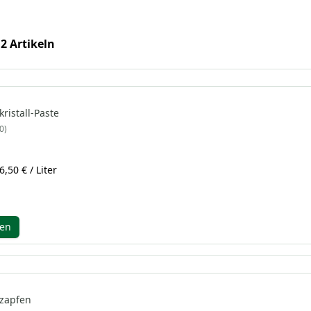
 2 Artikeln
ristall-Paste
0
6,50 € / Liter
gen
szapfen