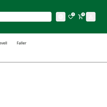
0
0
evell
Faller