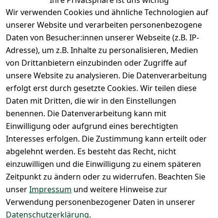
Ihre Privatsphäre ist uns wichtig
weltweit mit
arten
Impressum
Registrieren
Wir verwenden Cookies und ähnliche Technologien auf
DHL
Versandk
Datenschutze
unserer Website und verarbeiten personenbezogene
osten
Zahlen Sie 
rklärung
Daten von Besucher:innen unserer Webseite (z.B. IP-
Hilfe
bequem per
Barrierefreihe
Adresse), um z.B. Inhalte zu personalisieren, Medien
Batteriee
Vorkasse
itserklärung
von Drittanbietern einzubinden oder Zugriffe auf
ntsorgun
Barzahlu
unsere Website zu analysieren. Die Datenverarbeitung
g
Widerrufsrec
ng bei 
Märklin 
erfolgt erst durch gesetzte Cookies. Wir teilen diese
ht
Abholung
Insider 
Daten mit Dritten, die wir in den Einstellungen
PayPal / 
Club
benennen. Die Datenverarbeitung kann mit
Kreditkar
Unser 
Einwilligung oder aufgrund eines berechtigten
te
Ladenges
Interesses erfolgen. Die Zustimmung kann erteilt oder
chäft
abgelehnt werden. Es besteht das Recht, nicht
Newslett
einzuwilligen und die Einwilligung zu einem späteren
eranmeld
Zeitpunkt zu ändern oder zu widerrufen. Beachten Sie
ung
unser
Impressum
und weitere Hinweise zur
Verwendung personenbezogener Daten in unserer
Datenschutzerklärung
.