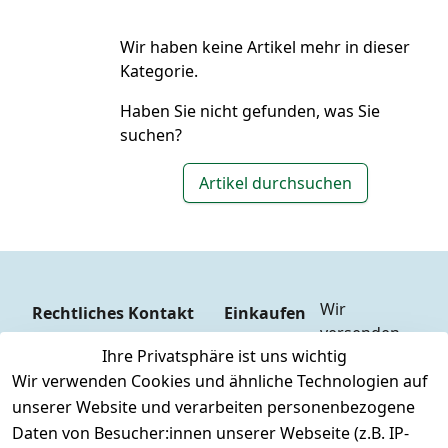
Wir haben keine Artikel mehr in dieser
Kategorie.
Haben Sie nicht gefunden, was Sie
suchen?
Artikel durchsuchen
Wir 
Rechtliches
Kontakt
Einkaufen
versenden  
Zahlungs
AGB
Kontakt
Ihre Privatsphäre ist uns wichtig
mit
arten
Impressum
Registrieren
Wir verwenden Cookies und ähnliche Technologien auf
DHL
Versandk
Datenschutze
unserer Website und verarbeiten personenbezogene
osten
Zahlen Sie 
rklärung
Daten von Besucher:innen unserer Webseite (z.B. IP-
Hilfe
bequem per