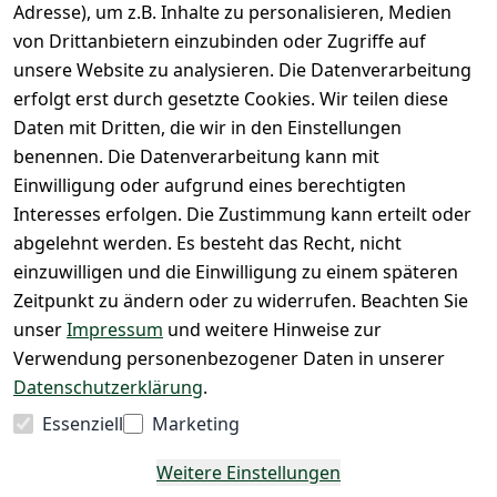
Widerrufsrec
Adresse), um z.B. Inhalte zu personalisieren, Medien
Batteriee
Vorkasse 
ht
von Drittanbietern einzubinden oder Zugriffe auf
ntsorgun
Barzahlu
g
unsere Website zu analysieren. Die Datenverarbeitung
ng bei 
Märklin 
erfolgt erst durch gesetzte Cookies. Wir teilen diese
Abholung
Insider 
Daten mit Dritten, die wir in den Einstellungen
PayPal / 
Club
benennen. Die Datenverarbeitung kann mit
Kreditkar
Unser 
Einwilligung oder aufgrund eines berechtigten
te
Ladenges
Interesses erfolgen. Die Zustimmung kann erteilt oder
chäft
abgelehnt werden. Es besteht das Recht, nicht
Newslett
einzuwilligen und die Einwilligung zu einem späteren
eranmeld
Zeitpunkt zu ändern oder zu widerrufen. Beachten Sie
ung
unser
Impressum
und weitere Hinweise zur
Verwendung personenbezogener Daten in unserer
Datenschutzerklärung
.
Vertrag
Essenziell
Marketing
widerrufen
Weitere Einstellungen