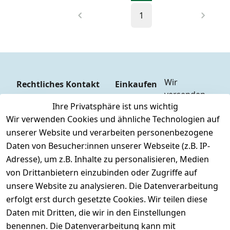
1
Wir 
Rechtliches
Kontakt
Einkaufen
versenden  
Zahlungs
AGB
Kontakt
Ihre Privatsphäre ist uns wichtig
mit
arten
Impressum
Registrieren
Wir verwenden Cookies und ähnliche Technologien auf
DHL
Versandk
Datenschutze
unserer Website und verarbeiten personenbezogene
osten
Zahlen Sie 
rklärung
Daten von Besucher:innen unserer Webseite (z.B. IP-
Hilfe
bequem per
Widerrufsrec
Adresse), um z.B. Inhalte zu personalisieren, Medien
Batteriee
Vorkasse 
ht
von Drittanbietern einzubinden oder Zugriffe auf
ntsorgun
Barzahlu
g
unsere Website zu analysieren. Die Datenverarbeitung
ng bei 
Märklin 
erfolgt erst durch gesetzte Cookies. Wir teilen diese
Abholung
Insider 
Daten mit Dritten, die wir in den Einstellungen
PayPal / 
Club
benennen. Die Datenverarbeitung kann mit