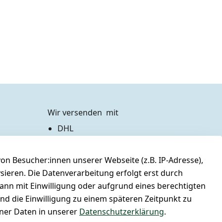
Wir versenden  mit
DHL
Zahlen Sie bequem per
n Besucher:innen unserer Webseite (z.B. IP-Adresse),
Vorkasse 
Barzahlung bei Abholung
ysieren. Die Datenverarbeitung erfolgt erst durch
PayPal / Kreditkarte
kann mit Einwilligung oder aufgrund eines berechtigten
und die Einwilligung zu einem späteren Zeitpunkt zu
er Daten in unserer
Datenschutzerklärung
.