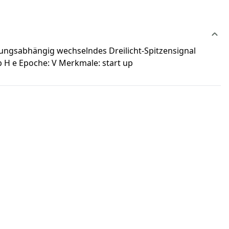
tungsabhängig wechselndes Dreilicht-Spitzensignal
 b H e Epoche: V Merkmale: start up