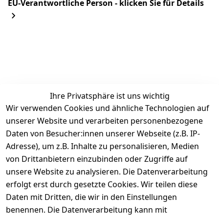
EU-Verantwortliche Person - klicken Sie für Details
Ihre Privatsphäre ist uns wichtig
Wir verwenden Cookies und ähnliche Technologien auf
Wir 
unserer Website und verarbeiten personenbezogene
Rechtliches
Kontakt
Einkaufen
versenden  
Daten von Besucher:innen unserer Webseite (z.B. IP-
Zahlungs
AGB
Kontakt
mit
Adresse), um z.B. Inhalte zu personalisieren, Medien
arten
Impressum
Registrieren
von Drittanbietern einzubinden oder Zugriffe auf
DHL
Versandk
Datenschutze
unsere Website zu analysieren. Die Datenverarbeitung
osten
Zahlen Sie 
rklärung
Batteriee
erfolgt erst durch gesetzte Cookies. Wir teilen diese
bequem per
Widerrufsrec
ntsorgun
Daten mit Dritten, die wir in den Einstellungen
Vorkasse 
ht
g
benennen. Die Datenverarbeitung kann mit
Barzahlu
Unser 