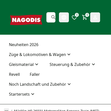
0
0
Neuheiten 2026
Züge & Lokomotiven & Wagen
Gleismaterial
Steuerung & Zubehör
Revell
Faller
Noch Landschaft und Zubehör
Startersets
Märklin H0 26931 Metropolitan Express Train (MET)