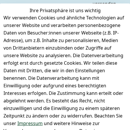
versenden 
Zahlungs
AGB
Kontakt
Ihre Privatsphäre ist uns wichtig
weltweit mit
arten
Impressum
Registrieren
Wir verwenden Cookies und ähnliche Technologien auf
DHL
Versandk
Datenschutze
unserer Website und verarbeiten personenbezogene
osten
Zahlen Sie 
rklärung
Daten von Besucher:innen unserer Webseite (z.B. IP-
Hilfe
bequem per
Barrierefreihe
Adresse), um z.B. Inhalte zu personalisieren, Medien
Batteriee
Vorkasse
itserklärung
von Drittanbietern einzubinden oder Zugriffe auf
ntsorgun
Barzahlu
g
unsere Website zu analysieren. Die Datenverarbeitung
Widerrufsrec
ng bei 
Märklin 
ht
erfolgt erst durch gesetzte Cookies. Wir teilen diese
Abholung
Insider 
Daten mit Dritten, die wir in den Einstellungen
PayPal / 
Club
benennen. Die Datenverarbeitung kann mit
Kreditkar
Unser 
Einwilligung oder aufgrund eines berechtigten
te
Ladenges
Interesses erfolgen. Die Zustimmung kann erteilt oder
chäft
abgelehnt werden. Es besteht das Recht, nicht
Newslett
einzuwilligen und die Einwilligung zu einem späteren
eranmeld
Zeitpunkt zu ändern oder zu widerrufen. Beachten Sie
ung
unser
Impressum
und weitere Hinweise zur