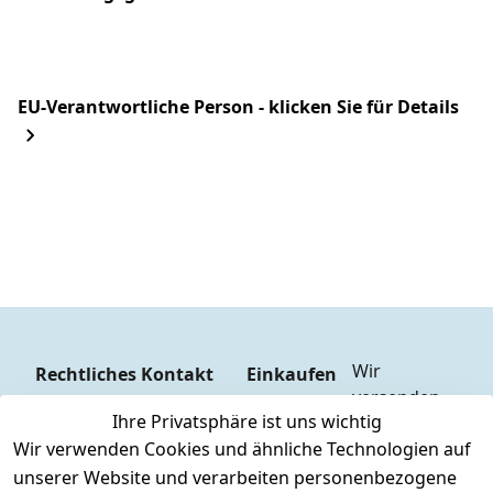
EU-Verantwortliche Person - klicken Sie für Details
Wir 
Rechtliches
Kontakt
Einkaufen
versenden  
Zahlungs
AGB
Kontakt
Ihre Privatsphäre ist uns wichtig
mit
arten
Impressum
Registrieren
Wir verwenden Cookies und ähnliche Technologien auf
DHL
Versandk
Datenschutze
unserer Website und verarbeiten personenbezogene
osten