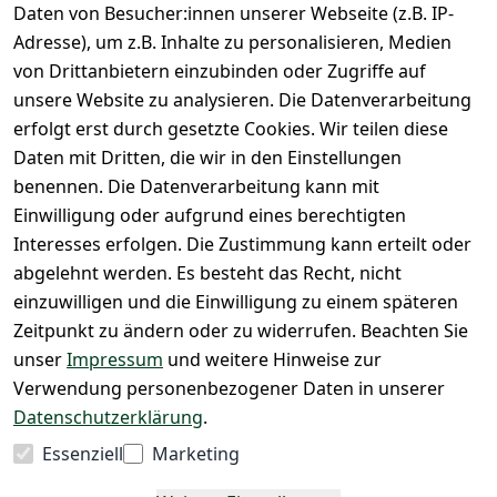
Zahlen Sie 
rklärung
Daten von Besucher:innen unserer Webseite (z.B. IP-
Hilfe
bequem per
Widerrufsrec
Adresse), um z.B. Inhalte zu personalisieren, Medien
Batteriee
Vorkasse 
ht
von Drittanbietern einzubinden oder Zugriffe auf
ntsorgun
Barzahlu
unsere Website zu analysieren. Die Datenverarbeitung
g
ng bei 
Märklin 
erfolgt erst durch gesetzte Cookies. Wir teilen diese
Abholung
Insider 
Daten mit Dritten, die wir in den Einstellungen
PayPal / 
Club
benennen. Die Datenverarbeitung kann mit
Kreditkar
Unser 
Einwilligung oder aufgrund eines berechtigten
te
Ladenges
Interesses erfolgen. Die Zustimmung kann erteilt oder
chäft
abgelehnt werden. Es besteht das Recht, nicht
Newslett
einzuwilligen und die Einwilligung zu einem späteren
eranmeld
Zeitpunkt zu ändern oder zu widerrufen. Beachten Sie
ung
unser
Impressum
und weitere Hinweise zur
Verwendung personenbezogener Daten in unserer
Datenschutzerklärung
.
Vertrag
Essenziell
Marketing
widerrufen