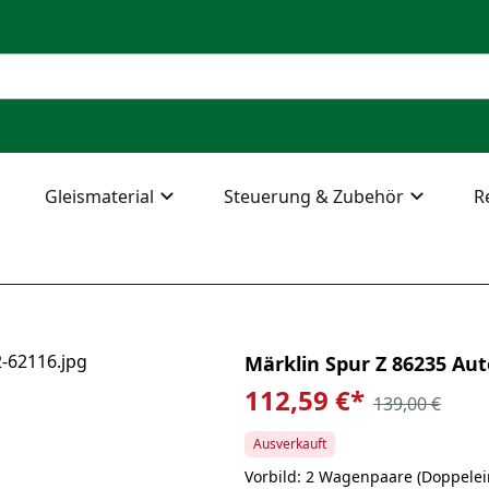
Gleismaterial
Steuerung & Zubehör
R
Märklin Spur Z 86235 Au
112,59 €
*
139,00 €
Ausverkauft
Vorbild: 2 Wagenpaare (Doppelei