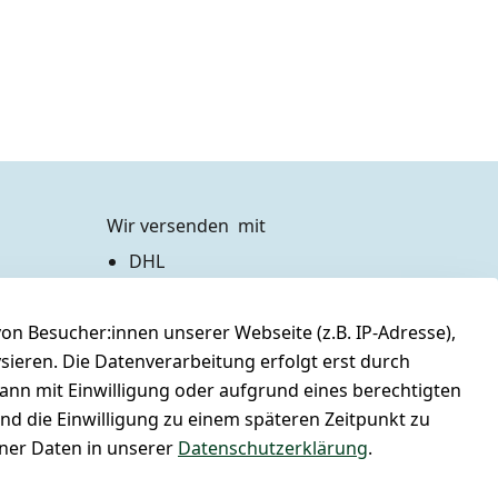
Wir versenden  mit
DHL
Zahlen Sie bequem per
n Besucher:innen unserer Webseite (z.B. IP-Adresse),
Vorkasse 
Barzahlung bei Abholung
ysieren. Die Datenverarbeitung erfolgt erst durch
PayPal / Kreditkarte
kann mit Einwilligung oder aufgrund eines berechtigten
und die Einwilligung zu einem späteren Zeitpunkt zu
er Daten in unserer
Datenschutzerklärung
.