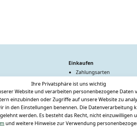
Einkaufen
Zahlungsarten
Versandkosten
Ihre Privatsphäre ist uns wichtig
Hilfe
serer Website und verarbeiten personenbezogene Daten vo
Batterieentsorgung
etern einzubinden oder Zugriffe auf unsere Website zu anal
Märklin Insider Club
e wir in den Einstellungen benennen. Die Datenverarbeitung 
Unser Ladengeschäft
gelehnt werden. Es besteht das Recht, nicht einzuwilligen 
Newsletteranmeldung
um
und weitere Hinweise zur Verwendung personenbezogen