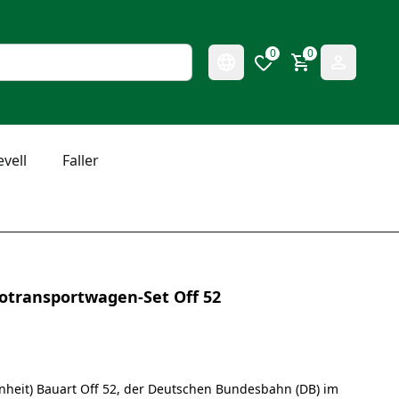
0
0
evell
Faller
totransportwagen-Set Off 52
nheit) Bauart Off 52, der Deutschen Bundesbahn (DB) im