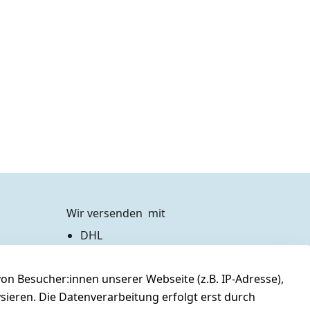
Wir versenden  mit
DHL
Zahlen Sie bequem per
n Besucher:innen unserer Webseite (z.B. IP-Adresse),
Vorkasse 
Barzahlung bei Abholung
ysieren. Die Datenverarbeitung erfolgt erst durch