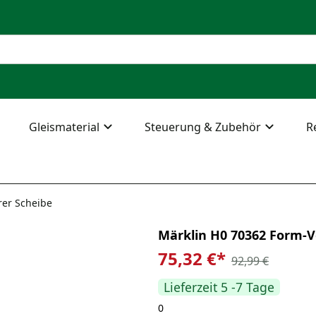
Gleismaterial
Steuerung & Zubehör
R
rer Scheibe
Märklin H0 70362 Form-V
75,32 €
*
92,99 €
Lieferzeit 5 -7 Tage
0