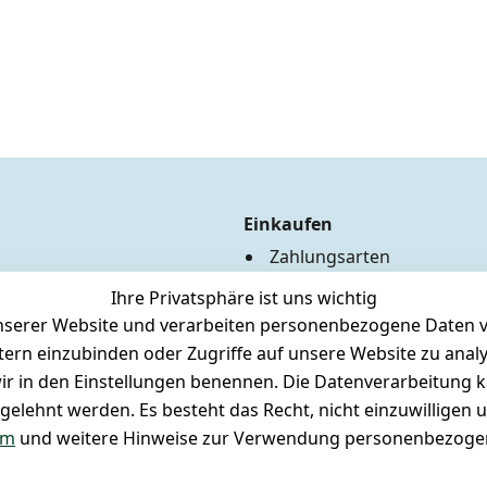
Einkaufen
Zahlungsarten
Versandkosten
Ihre Privatsphäre ist uns wichtig
Hilfe
serer Website und verarbeiten personenbezogene Daten vo
Batterieentsorgung
etern einzubinden oder Zugriffe auf unsere Website zu anal
Märklin Insider Club
e wir in den Einstellungen benennen. Die Datenverarbeitung 
Unser Ladengeschäft
gelehnt werden. Es besteht das Recht, nicht einzuwilligen 
Newsletteranmeldung
um
und weitere Hinweise zur Verwendung personenbezogen