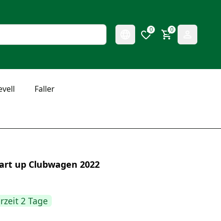
0
0
evell
Faller
tart up Clubwagen 2022
erzeit 2 Tage