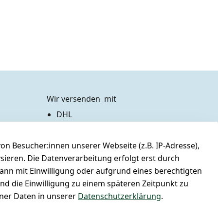
Wir versenden  mit
DHL
Zahlen Sie bequem per
n Besucher:innen unserer Webseite (z.B. IP-Adresse),
Vorkasse 
Barzahlung bei Abholung
ysieren. Die Datenverarbeitung erfolgt erst durch
PayPal / Kreditkarte
kann mit Einwilligung oder aufgrund eines berechtigten
und die Einwilligung zu einem späteren Zeitpunkt zu
er Daten in unserer
Datenschutzerklärung
.