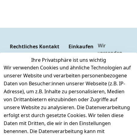
Wir 
Rechtliches
Kontakt
Einkaufen
versenden  
Zahlungs
AGB
Kontakt
Ihre Privatsphäre ist uns wichtig
mit
arten
Impressum
Registrieren
Wir verwenden Cookies und ähnliche Technologien auf
DHL
Versandk
Datenschutze
unserer Website und verarbeiten personenbezogene
osten
Zahlen Sie 
rklärung
Daten von Besucher:innen unserer Webseite (z.B. IP-
Hilfe
bequem per
Widerrufsrec
Adresse), um z.B. Inhalte zu personalisieren, Medien
Batteriee
Vorkasse 
ht
von Drittanbietern einzubinden oder Zugriffe auf
ntsorgun
Barzahlu
g
unsere Website zu analysieren. Die Datenverarbeitung
ng bei 
Märklin 
erfolgt erst durch gesetzte Cookies. Wir teilen diese
Abholung
Insider 
Daten mit Dritten, die wir in den Einstellungen
PayPal / 
Club
benennen. Die Datenverarbeitung kann mit
Kreditkar
Unser 