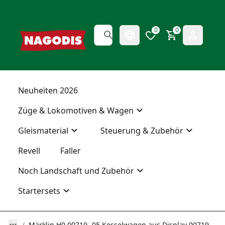
0
0
Neuheiten 2026
Züge & Lokomotiven & Wagen
Gleismaterial
Steuerung & Zubehör
Revell
Faller
Noch Landschaft und Zubehör
Startersets
Märklin H0 00719 -05 Kesselwagen aus Display 00719