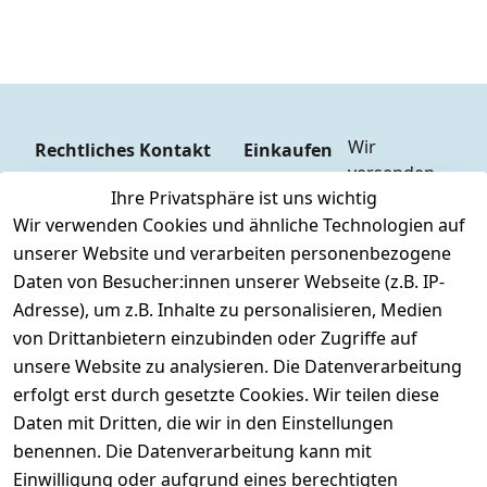
Wir 
Rechtliches
Kontakt
Einkaufen
versenden  
Zahlungs
AGB
Kontakt
Ihre Privatsphäre ist uns wichtig
mit
arten
Impressum
Registrieren
Wir verwenden Cookies und ähnliche Technologien auf
DHL
Versandk
Datenschutze
unserer Website und verarbeiten personenbezogene
osten
Zahlen Sie 
rklärung
Daten von Besucher:innen unserer Webseite (z.B. IP-
Hilfe
bequem per
Widerrufsrec
Adresse), um z.B. Inhalte zu personalisieren, Medien
Batteriee
Vorkasse 
ht
von Drittanbietern einzubinden oder Zugriffe auf
ntsorgun
Barzahlu
g
unsere Website zu analysieren. Die Datenverarbeitung
ng bei 
Märklin 
erfolgt erst durch gesetzte Cookies. Wir teilen diese
Abholung
Insider 
Daten mit Dritten, die wir in den Einstellungen
PayPal / 
Club
benennen. Die Datenverarbeitung kann mit
Kreditkar
Unser 
Einwilligung oder aufgrund eines berechtigten
te