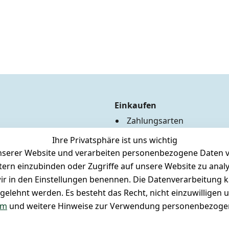
Einkaufen
Zahlungsarten
Versandkosten
Ihre Privatsphäre ist uns wichtig
Hilfe
serer Website und verarbeiten personenbezogene Daten vo
Batterieentsorgung
etern einzubinden oder Zugriffe auf unsere Website zu anal
Märklin Insider Club
e wir in den Einstellungen benennen. Die Datenverarbeitung 
Unser Ladengeschäft
gelehnt werden. Es besteht das Recht, nicht einzuwilligen 
Newsletteranmeldung
um
und weitere Hinweise zur Verwendung personenbezogen