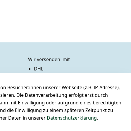
Wir versenden  mit
DHL
Zahlen Sie bequem per
n Besucher:innen unserer Webseite (z.B. IP-Adresse),
Vorkasse 
Barzahlung bei Abholung
ysieren. Die Datenverarbeitung erfolgt erst durch
PayPal / Kreditkarte
kann mit Einwilligung oder aufgrund eines berechtigten
und die Einwilligung zu einem späteren Zeitpunkt zu
er Daten in unserer
Datenschutzerklärung
.