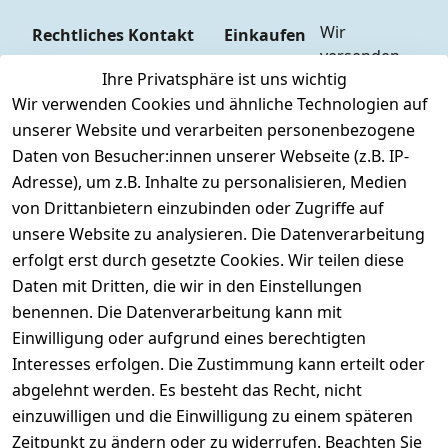
Wir 
Rechtliches
Kontakt
Einkaufen
versenden  
Zahlungs
AGB
Kontakt
Ihre Privatsphäre ist uns wichtig
mit
arten
Impressum
Registrieren
Wir verwenden Cookies und ähnliche Technologien auf
DHL
Versandk
Datenschutze
unserer Website und verarbeiten personenbezogene
osten
Zahlen Sie 
rklärung
Daten von Besucher:innen unserer Webseite (z.B. IP-
Hilfe
bequem per
Widerrufsrec
Adresse), um z.B. Inhalte zu personalisieren, Medien
Batteriee
Vorkasse 
ht
von Drittanbietern einzubinden oder Zugriffe auf
ntsorgun
Barzahlu
g
unsere Website zu analysieren. Die Datenverarbeitung
ng bei 
Märklin 
erfolgt erst durch gesetzte Cookies. Wir teilen diese
Abholung
Insider 
Daten mit Dritten, die wir in den Einstellungen
PayPal / 
Club
benennen. Die Datenverarbeitung kann mit
Kreditkar
Unser 
Einwilligung oder aufgrund eines berechtigten
te
Ladenges
Interesses erfolgen. Die Zustimmung kann erteilt oder
chäft
abgelehnt werden. Es besteht das Recht, nicht
Newslett
einzuwilligen und die Einwilligung zu einem späteren
eranmeld
Zeitpunkt zu ändern oder zu widerrufen. Beachten Sie