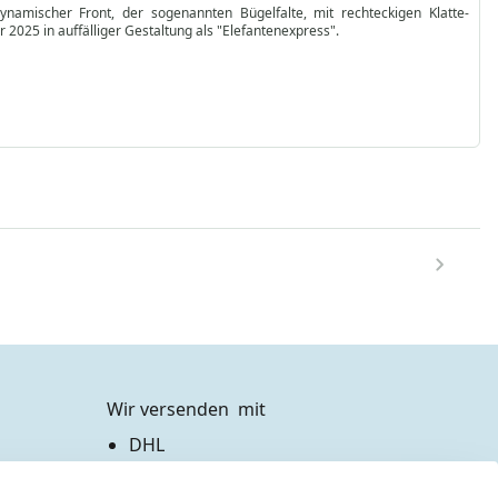
ynamischer Front, der sogenannten Bügelfalte, mit rechteckigen Klatte-
025 in auffälliger Gestaltung als "Elefantenexpress".
Wir versenden  mit
DHL
Zahlen Sie bequem per