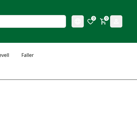
0
0
evell
Faller