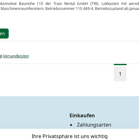
olokomotive Baureihe 110 der Train Rental GmbH (TRI). Lokkasten mit aerod
d Maschinenraumfenstern. Betriebsnummer 110 469-4. Betriebszustand ab Januar 2
gen
l.
Versandkosten
1
Einkaufen
Zahlungsarten
Versandkosten
Ihre Privatsphäre ist uns wichtig