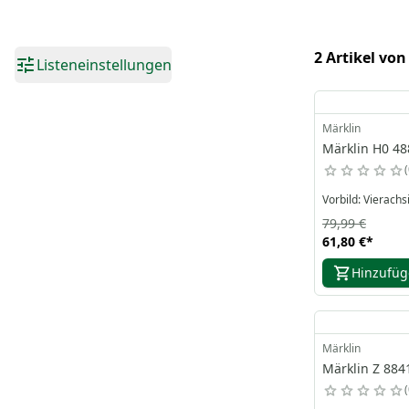
2 Artikel von
Listeneinstellungen
Märklin
Märklin H0 48
Vorbild: Vierach
79,99 €
61,80 €
*
Hinzufü
Märklin
Märklin Z 884