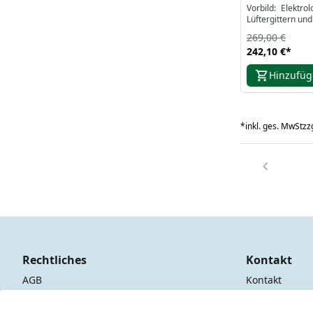
Vorbild: Elektr
Lüftergittern un
269,00 €
242,10 €
*
Hinzufü
*
inkl. ges. MwSt
zzg
Rechtliches
Kontakt
AGB
Kontakt
Impressum
Registrieren