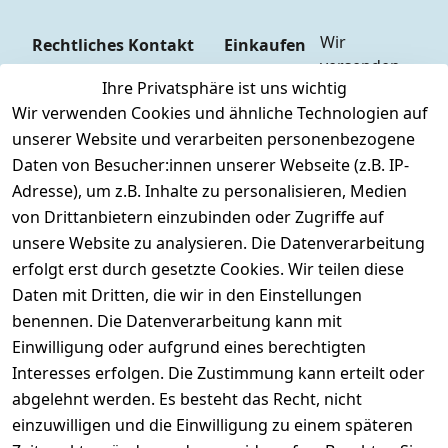
Wir 
Rechtliches
Kontakt
Einkaufen
versenden  
Zahlungs
AGB
Kontakt
Ihre Privatsphäre ist uns wichtig
mit
arten
Impressum
Registrieren
Wir verwenden Cookies und ähnliche Technologien auf
DHL
Versandk
Datenschutze
unserer Website und verarbeiten personenbezogene
osten
Zahlen Sie 
rklärung
Daten von Besucher:innen unserer Webseite (z.B. IP-
Hilfe
bequem per
Widerrufsrec
Adresse), um z.B. Inhalte zu personalisieren, Medien
Batteriee
Vorkasse 
ht
von Drittanbietern einzubinden oder Zugriffe auf
ntsorgun
Barzahlu
unsere Website zu analysieren. Die Datenverarbeitung
g
ng bei 
Märklin 
erfolgt erst durch gesetzte Cookies. Wir teilen diese
Abholung
Insider 
Daten mit Dritten, die wir in den Einstellungen
PayPal / 
Club
benennen. Die Datenverarbeitung kann mit
Kreditkar
Unser 
Einwilligung oder aufgrund eines berechtigten
te
Ladenges
Interesses erfolgen. Die Zustimmung kann erteilt oder
chäft
abgelehnt werden. Es besteht das Recht, nicht
Newslett
einzuwilligen und die Einwilligung zu einem späteren
eranmeld