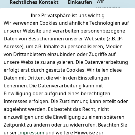
Wir 
Rechtliches
Kontakt
Einkaufen
versenden  
Zahlungs
AGB
Kontakt
Ihre Privatsphäre ist uns wichtig
mit
arten
Impressum
Registrieren
Wir verwenden Cookies und ähnliche Technologien auf
DHL
Versandk
Datenschutze
unserer Website und verarbeiten personenbezogene
osten
Zahlen Sie 
rklärung
Daten von Besucher:innen unserer Webseite (z.B. IP-
Hilfe
bequem per
Widerrufsrec
Adresse), um z.B. Inhalte zu personalisieren, Medien
Batteriee
Vorkasse 
ht
von Drittanbietern einzubinden oder Zugriffe auf
ntsorgun
Barzahlu
g
unsere Website zu analysieren. Die Datenverarbeitung
ng bei 
Märklin 
erfolgt erst durch gesetzte Cookies. Wir teilen diese
Abholung
Insider 
Daten mit Dritten, die wir in den Einstellungen
PayPal / 
Club
benennen. Die Datenverarbeitung kann mit
Kreditkar
Unser 
Einwilligung oder aufgrund eines berechtigten
te
Ladenges
Interesses erfolgen. Die Zustimmung kann erteilt oder
chäft
abgelehnt werden. Es besteht das Recht, nicht
Newslett
einzuwilligen und die Einwilligung zu einem späteren
eranmeld
Zeitpunkt zu ändern oder zu widerrufen. Beachten Sie
ung
unser
Impressum
und weitere Hinweise zur