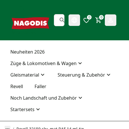
0
0
Neuheiten 2026
Züge & Lokomotiven & Wagen
Gleismaterial
Steuerung & Zubehör
Revell
Faller
Noch Landschaft und Zubehör
Startersets
Revell 32159 sky, mat RAF 14 ml-tin