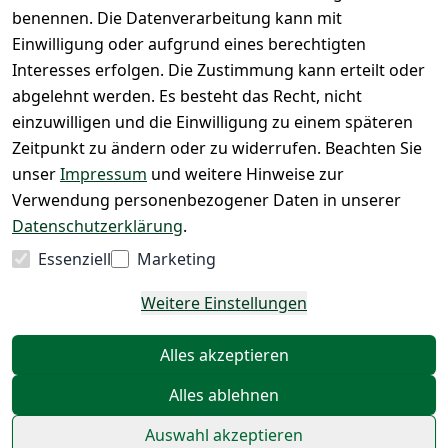
PayPal / 
Club
benennen. Die Datenverarbeitung kann mit
Kreditkar
Unser 
Einwilligung oder aufgrund eines berechtigten
te
Ladenges
Interesses erfolgen. Die Zustimmung kann erteilt oder
chäft
abgelehnt werden. Es besteht das Recht, nicht
Newslett
einzuwilligen und die Einwilligung zu einem späteren
eranmeld
Zeitpunkt zu ändern oder zu widerrufen. Beachten Sie
ung
unser
Impressum
und weitere Hinweise zur
Verwendung personenbezogener Daten in unserer
Datenschutzerklärung
.
Vertrag
Essenziell
Marketing
widerrufen
Weitere Einstellungen
Alles akzeptieren
Alles ablehnen
©
 Copyright 2026 | Nagodis GmbH | Alle Rechte 
vorbehalten.
Auswahl akzeptieren