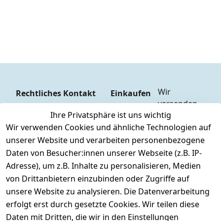
Wir 
Rechtliches
Kontakt
Einkaufen
versenden  
Zahlungs
AGB
Kontakt
Ihre Privatsphäre ist uns wichtig
mit
arten
Impressum
Registrieren
Wir verwenden Cookies und ähnliche Technologien auf
DHL
Versandk
Datenschutze
unserer Website und verarbeiten personenbezogene
osten
Zahlen Sie 
rklärung
Daten von Besucher:innen unserer Webseite (z.B. IP-
Hilfe
bequem per
Widerrufsrec
Adresse), um z.B. Inhalte zu personalisieren, Medien
Batteriee
Vorkasse 
ht
von Drittanbietern einzubinden oder Zugriffe auf
ntsorgun
Barzahlu
g
unsere Website zu analysieren. Die Datenverarbeitung
ng bei 
Märklin 
erfolgt erst durch gesetzte Cookies. Wir teilen diese
Abholung
Insider 
Daten mit Dritten, die wir in den Einstellungen