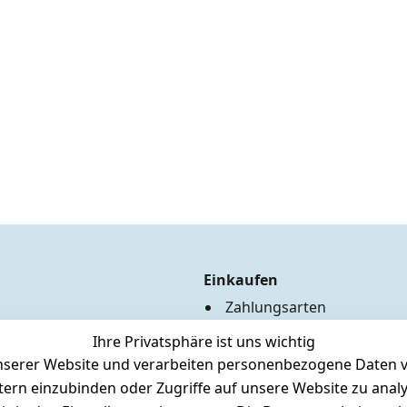
Einkaufen
Zahlungsarten
Versandkosten
Ihre Privatsphäre ist uns wichtig
Hilfe
serer Website und verarbeiten personenbezogene Daten vo
Batterieentsorgung
etern einzubinden oder Zugriffe auf unsere Website zu anal
Märklin Insider Club