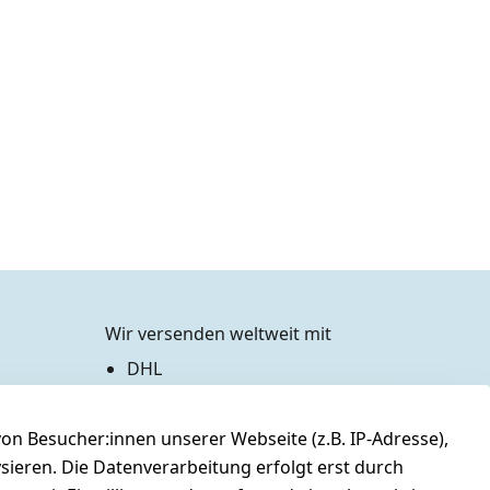
Wir versenden weltweit mit
DHL
Zahlen Sie bequem per
n Besucher:innen unserer Webseite (z.B. IP-Adresse),
Vorkasse
Barzahlung bei Abholung
ysieren. Die Datenverarbeitung erfolgt erst durch