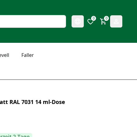
0
0
evell
Faller
att RAL 7031 14 ml-Dose
erzeit 2 Tage