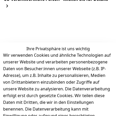
Ihre Privatsphäre ist uns wichtig
Wir verwenden Cookies und ähnliche Technologien auf
Wir 
unserer Website und verarbeiten personenbezogene
Rechtliches
Kontakt
Einkaufen
versenden  
Daten von Besucher:innen unserer Webseite (z.B. IP-
Zahlungs
AGB
Kontakt
mit
Adresse), um z.B. Inhalte zu personalisieren, Medien
arten
Impressum
Registrieren
von Drittanbietern einzubinden oder Zugriffe auf
DHL
Versandk
Datenschutze
osten
unsere Website zu analysieren. Die Datenverarbeitung
Zahlen Sie 
rklärung
Batteriee
erfolgt erst durch gesetzte Cookies. Wir teilen diese
bequem per
Widerrufsrec
ntsorgun
Daten mit Dritten, die wir in den Einstellungen
Vorkasse 
ht
g
benennen. Die Datenverarbeitung kann mit
Barzahlu
Unser 
Einwilligung oder aufgrund eines berechtigten