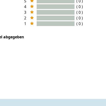
5
( 0 )
4
( 0 )
3
( 0 )
2
( 0 )
1
( 0 )
kel abgegeben