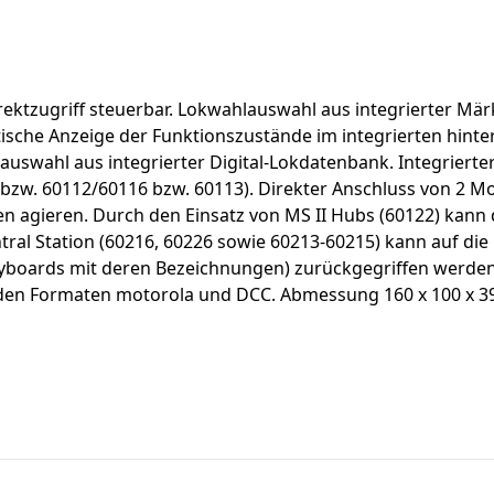
rektzugriff steuerbar. Lokwahlauswahl aus integrierter Mär
ische Anzeige der Funktionszustände im integrierten hint
swahl aus integrierter Digital-Lokdatenbank. Integrierter 
14 bzw. 60112/60116 bzw. 60113). Direkter Anschluss von 2 M
agieren. Durch den Einsatz von MS II Hubs (60122) kann di
ral Station (60216, 60226 sowie 60213-60215) kann auf die C
n-keyboards mit deren Bezeichnungen) zurückgegriffen werd
n den Formaten motorola und DCC. Abmessung 160 x 100 x 