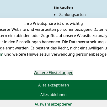
Einkaufen
Zahlungsarten
Versandkosten
Ihre Privatsphäre ist uns wichtig
Hilfe
serer Website und verarbeiten personenbezogene Daten vo
Batterieentsorgung
etern einzubinden oder Zugriffe auf unsere Website zu anal
Märklin Insider Club
e wir in den Einstellungen benennen. Die Datenverarbeitung 
Unser Ladengeschäft
gelehnt werden. Es besteht das Recht, nicht einzuwilligen 
Newsletteranmeldung
um
und weitere Hinweise zur Verwendung personenbezogen
Weitere Einstellungen
Alles akzeptieren
Alles ablehnen
©
 Copy
Auswahl akzeptieren