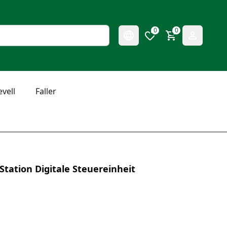
0
0
evell
Faller
Station Digitale Steuereinheit