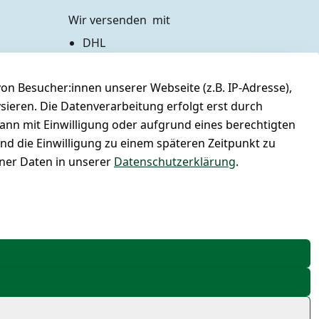
Wir versenden  mit
DHL
Zahlen Sie bequem per
n Besucher:innen unserer Webseite (z.B. IP-Adresse),
Vorkasse 
Barzahlung bei Abholung
ysieren. Die Datenverarbeitung erfolgt erst durch
PayPal / Kreditkarte
kann mit Einwilligung oder aufgrund eines berechtigten
und die Einwilligung zu einem späteren Zeitpunkt zu
er Daten in unserer
Datenschutzerklärung
.
right 2026 | Nagodis GmbH | Alle Rechte vorbehalten.