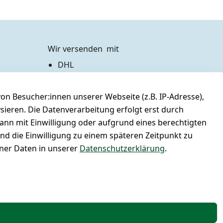
Wir versenden  mit
DHL
Zahlen Sie bequem per
n Besucher:innen unserer Webseite (z.B. IP-Adresse),
Vorkasse 
Barzahlung bei Abholung
ysieren. Die Datenverarbeitung erfolgt erst durch
PayPal / Kreditkarte
kann mit Einwilligung oder aufgrund eines berechtigten
und die Einwilligung zu einem späteren Zeitpunkt zu
er Daten in unserer
Datenschutzerklärung
.