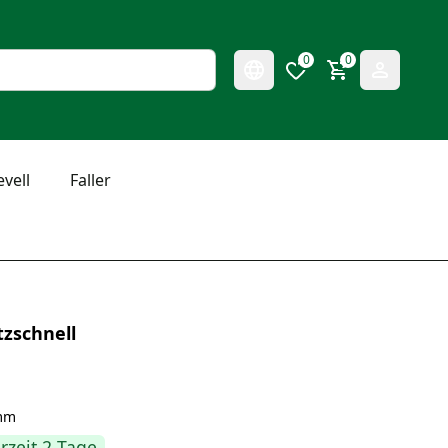
0
0
evell
Faller
zschnell
amm
erzeit 2 Tage