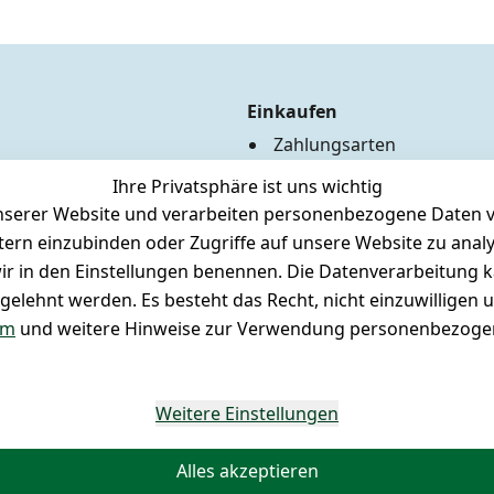
Einkaufen
Zahlungsarten
Versandkosten
Ihre Privatsphäre ist uns wichtig
Hilfe
serer Website und verarbeiten personenbezogene Daten vo
Batterieentsorgung
etern einzubinden oder Zugriffe auf unsere Website zu anal
Märklin Insider Club
e wir in den Einstellungen benennen. Die Datenverarbeitung 
Unser Ladengeschäft
gelehnt werden. Es besteht das Recht, nicht einzuwilligen 
Newsletteranmeldung
um
und weitere Hinweise zur Verwendung personenbezogen
Weitere Einstellungen
Alles akzeptieren