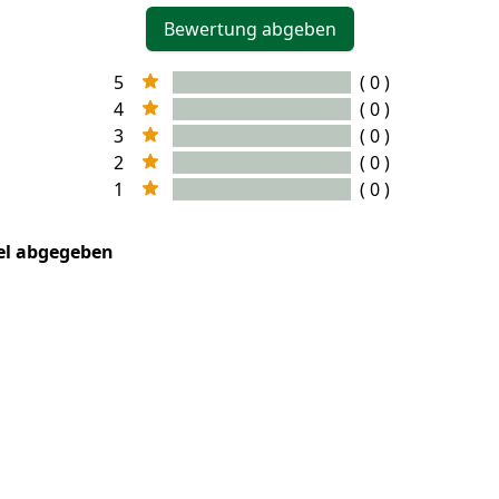
Bewertung abgeben
5
( 0 )
4
( 0 )
3
( 0 )
2
( 0 )
1
( 0 )
kel abgegeben