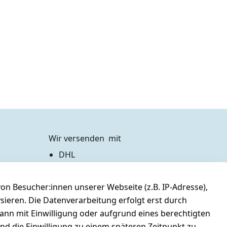
Wir versenden  mit
DHL
Zahlen Sie bequem per
n Besucher:innen unserer Webseite (z.B. IP-Adresse),
Vorkasse 
Barzahlung bei Abholung
ysieren. Die Datenverarbeitung erfolgt erst durch
PayPal / Kreditkarte
kann mit Einwilligung oder aufgrund eines berechtigten
und die Einwilligung zu einem späteren Zeitpunkt zu