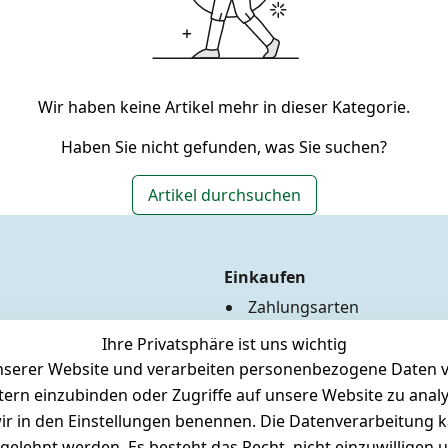
Wir haben keine Artikel mehr in dieser Kategorie.
Haben Sie nicht gefunden, was Sie suchen?
Artikel durchsuchen
Einkaufen
Zahlungsarten
Versandkosten
Ihre Privatsphäre ist uns wichtig
Hilfe
serer Website und verarbeiten personenbezogene Daten vo
Batterieentsorgung
etern einzubinden oder Zugriffe auf unsere Website zu anal
Märklin Insider Club
e wir in den Einstellungen benennen. Die Datenverarbeitung 
Unser Ladengeschäft
gelehnt werden. Es besteht das Recht, nicht einzuwilligen 