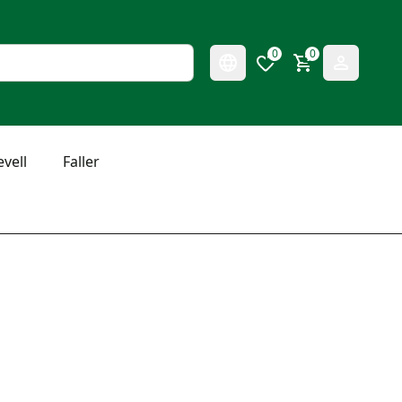
0
0
evell
Faller