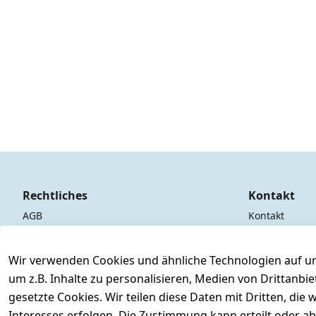
Rechtliches
Kontakt
AGB
Kontakt
Impressum
Registrieren
Datenschutzerklärung
Wir verwenden Cookies und ähnliche Technologien auf un
um z.B. Inhalte zu personalisieren, Medien von Drittanbi
Widerrufsrecht
gesetzte Cookies. Wir teilen diese Daten mit Dritten, di
Interesses erfolgen. Die Zustimmung kann erteilt oder ab