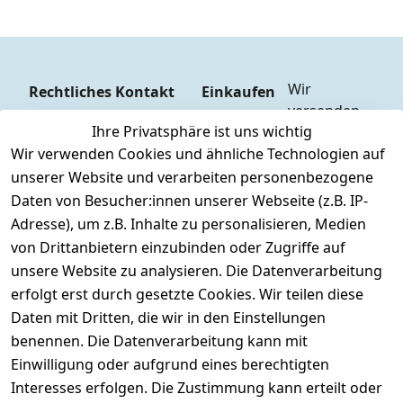
Wir 
Rechtliches
Kontakt
Einkaufen
versenden 
Zahlungs
AGB
Kontakt
Ihre Privatsphäre ist uns wichtig
weltweit mit
arten
Impressum
Registrieren
Wir verwenden Cookies und ähnliche Technologien auf
DHL
Versandk
Datenschutze
unserer Website und verarbeiten personenbezogene
osten
Zahlen Sie 
rklärung
Daten von Besucher:innen unserer Webseite (z.B. IP-
Hilfe
bequem per
Barrierefreihe
Adresse), um z.B. Inhalte zu personalisieren, Medien
Batteriee
Vorkasse
itserklärung
von Drittanbietern einzubinden oder Zugriffe auf
ntsorgun
Barzahlu
g
unsere Website zu analysieren. Die Datenverarbeitung
Widerrufsrec
ng bei 
Märklin 
ht
erfolgt erst durch gesetzte Cookies. Wir teilen diese
Abholung
Insider 
Daten mit Dritten, die wir in den Einstellungen
PayPal / 
Club
benennen. Die Datenverarbeitung kann mit
Kreditkar
Unser 
Einwilligung oder aufgrund eines berechtigten
te
Ladenges
Interesses erfolgen. Die Zustimmung kann erteilt oder
chäft