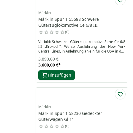
Märklin
Märklin Spur 1 55688 Schwere
Güterzuglokomotive Ce 6/8 III
0
Vorbild: Schweizer Güterzuglokomotive Serie Ce 6/8
III „Krokodil“. Weiße Ausführung der New York
Central Lines, in Anlehnung an ein für die USA in den
1930er-Jahren von Märklin hergestelltes
3.890,00 €
Handmuster (Unikat).
3.600,00 €
*
Hinzufügen
Märklin
Märklin Spur 1 58230 Gedeckter
Güterwagen Gl 11
0