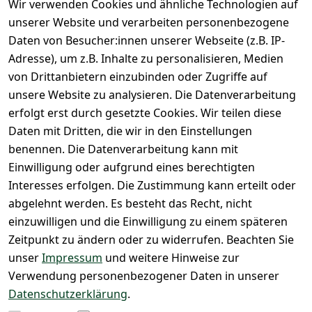
Wir verwenden Cookies und ähnliche Technologien auf
DHL
Versandk
Datenschutze
unserer Website und verarbeiten personenbezogene
osten
Zahlen Sie 
rklärung
Daten von Besucher:innen unserer Webseite (z.B. IP-
Hilfe
bequem per
Widerrufsrec
Adresse), um z.B. Inhalte zu personalisieren, Medien
Batteriee
Vorkasse 
ht
von Drittanbietern einzubinden oder Zugriffe auf
ntsorgun
Barzahlu
g
unsere Website zu analysieren. Die Datenverarbeitung
ng bei 
Märklin 
erfolgt erst durch gesetzte Cookies. Wir teilen diese
Abholung
Insider 
Daten mit Dritten, die wir in den Einstellungen
PayPal / 
Club
benennen. Die Datenverarbeitung kann mit
Kreditkar
Unser 
Einwilligung oder aufgrund eines berechtigten
te
Ladenges
Interesses erfolgen. Die Zustimmung kann erteilt oder
chäft
abgelehnt werden. Es besteht das Recht, nicht
Newslett
einzuwilligen und die Einwilligung zu einem späteren
eranmeld
Zeitpunkt zu ändern oder zu widerrufen. Beachten Sie
ung
unser
Impressum
und weitere Hinweise zur
Verwendung personenbezogener Daten in unserer
Datenschutzerklärung
.