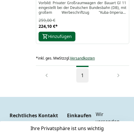
Vorbild: Privater Großraumwagen der Bauart Gl 11
eingestellt bei der Deutschen Bundesbahn (DB), mit
großem Werbeschriftzug "Kuba-Imperial".
Betriebszustand der Epoche III.
259,00 €
224,10 €
*
Hinzufügen
*
inkl. ges. MwSt
zzgl.
Versandkosten
1
Wir 
Rechtliches
Kontakt
Einkaufen
versenden  
Zahlungs
AGB
Kontakt
Ihre Privatsphäre ist uns wichtig
mit
arten
Impressum
Registrieren