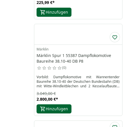
225,99 €
*
Hinzufügen
Märklin
Märklin Spur 1 55387 Dampflokomotive
Baureihe 38.10-40 DB P8
0
Vorbild: Dampflokomotive mit Wannentender
Baureihe 38.10-40 der Deutschen Bundesbahn (DB)
mit Witte-Windleitblechen und 2 Kesselaufbauten.
Ehemalige preußische P8.
3.049,00 €
2.800,00 €
*
Hinzufügen