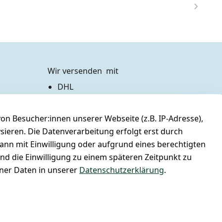
Wir versenden  mit
DHL
Zahlen Sie bequem per
n Besucher:innen unserer Webseite (z.B. IP-Adresse),
Vorkasse 
Barzahlung bei Abholung
ysieren. Die Datenverarbeitung erfolgt erst durch
PayPal / Kreditkarte
kann mit Einwilligung oder aufgrund eines berechtigten
und die Einwilligung zu einem späteren Zeitpunkt zu
er Daten in unserer
Datenschutzerklärung
.