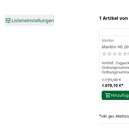
1 Artikel von
Listeneinstellungen
Märklin
Märklin H0 26
Vorbild: Zugpa
Ordnungsnumme
Ordnungsnumme
Schnellzugwagen 
1.199,00 €
(DB AG), Geschä
1.079,10 €
*
September 2001
Hinzufü
*
inkl. ges. MwSt
zzg