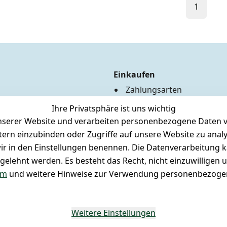
1
Einkaufen
Zahlungsarten
Versandkosten
Ihre Privatsphäre ist uns wichtig
Hilfe
serer Website und verarbeiten personenbezogene Daten vo
Batterieentsorgung
etern einzubinden oder Zugriffe auf unsere Website zu anal
Märklin Insider Club
e wir in den Einstellungen benennen. Die Datenverarbeitung 
Unser Ladengeschäft
gelehnt werden. Es besteht das Recht, nicht einzuwilligen 
Newsletteranmeldung
um
und weitere Hinweise zur Verwendung personenbezogen
Weitere Einstellungen