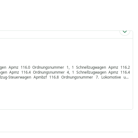
gwagen Apmz 116.0 Ordnungsnummer 1, 1 Schnellzugwagen Apmz 116.2
agen Apmz 116.4 Ordnungsnummer 4, 1 Schnellzugwagen Apmz 116.4
zug-Steuerwagen Apmbzf 116.8 Ordnungsnummer 7. Lokomotive und
burg - Köln, mit Zwischenhalte in Essen und Düsseldorf. Deutsche Bahn AG
k-Betriebsnummer 101 130-3. Betriebszustand zwischen August 1999 und