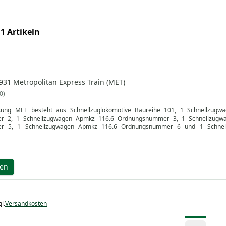
 1 Artikeln
931 Metropolitan Express Train (MET)
0
ckung MET besteht aus Schnellzuglokomotive Baureihe 101, 1 Schnellzu
r 2, 1 Schnellzugwagen Apmkz 116.6 Ordnungsnummer 3, 1 Schnellzugw
r 5, 1 Schnellzugwagen Apmkz 116.6 Ordnungsnummer 6 und 1 Schnell
in silbergrauer Grundfarbgebung mit "Metropolitan"-Logos. Einsatzstrecke Ham
ftsbereich Metropolitan Express Train GmbH / DB Reise und Touristik. Lo
.
gen
l.
Versandkosten