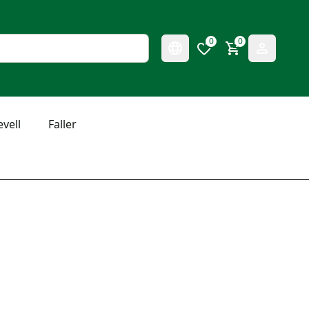
0
0
evell
Faller